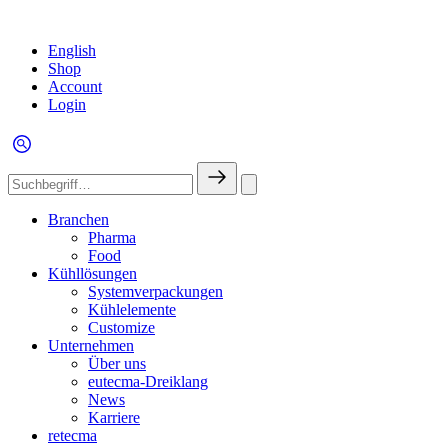
English
Shop
Account
Login
Branchen
Pharma
Food
Kühllösungen
Systemverpackungen
Kühlelemente
Customize
Unternehmen
Über uns
eutecma-Dreiklang
News
Karriere
retecma