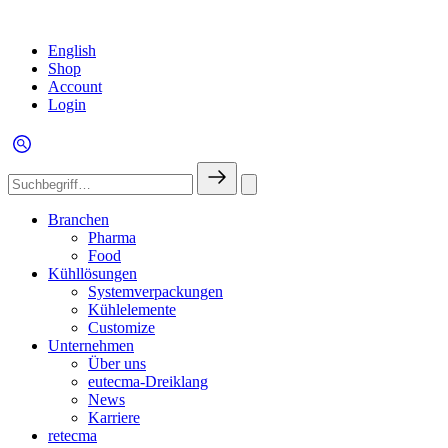
English
Shop
Account
Login
Branchen
Pharma
Food
Kühllösungen
Systemverpackungen
Kühlelemente
Customize
Unternehmen
Über uns
eutecma-Dreiklang
News
Karriere
retecma