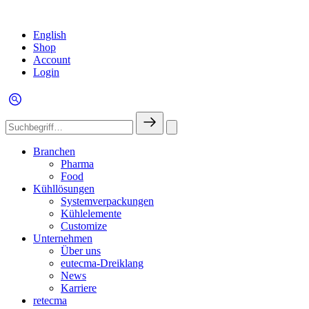
English
Shop
Account
Login
Branchen
Pharma
Food
Kühllösungen
Systemverpackungen
Kühlelemente
Customize
Unternehmen
Über uns
eutecma-Dreiklang
News
Karriere
retecma