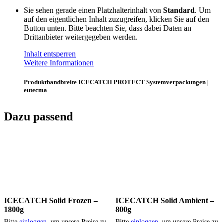
Sie sehen gerade einen Platzhalterinhalt von
Standard
. Um
auf den eigentlichen Inhalt zuzugreifen, klicken Sie auf den
Button unten. Bitte beachten Sie, dass dabei Daten an
Drittanbieter weitergegeben werden.
Inhalt entsperren
Weitere Informationen
Produktbandbreite ICECATCH PROTECT Systemverpackungen |
eutecma
Dazu passend
ICECATCH Solid Frozen –
ICECATCH Solid Ambient –
1800g
800g
Bitte
einloggen
, um unsere Preise zu
Bitte
einloggen
, um unsere Preise zu