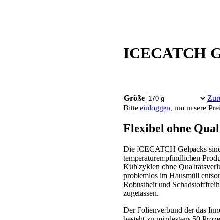
ICECATCH G
Größe
Zur
Bitte
einloggen
, um unsere Pre
Flexibel ohne Qual
Die ICECATCH Gelpacks sind h
temperaturempfindlichen Produk
Kühlzyklen ohne Qualitätsverlust
problemlos im Hausmüll entsor
Robustheit und Schadstofffreih
zugelassen.
Der Folienverbund der das Inn
besteht zu mindestens 50 Proz