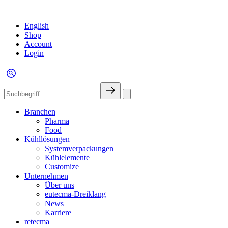
English
Shop
Account
Login
Branchen
Pharma
Food
Kühllösungen
Systemverpackungen
Kühlelemente
Customize
Unternehmen
Über uns
eutecma-Dreiklang
News
Karriere
retecma