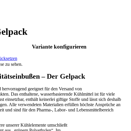
elpack
Variante konfigurieren
ücksetzen
ise zu sehen.
itätseinbußen – Der Gelpack
ervorragend geeignet für den Versand von
ten. Das enthaltene, wasserbasierende Kühlmittel ist für viele
 einsetzbar, enthält keinerlei giftige Stoffe und lässt sich deshalb
gen. Alle verwendeten Materialien erfüllen höchste Ansprüche an
eit und sind für den Pharma-, Labor- und Lebensmittelbereich
ere unserer Kühlelemente umschließt
ent aus „grünem Polyethylen“. Im