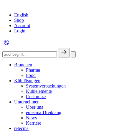
English
Shop
Account
Login
Branchen
Pharma
Food
Kühllösungen
Systemverpackungen
Kühlelemente
Customize
Unternehmen
Über uns
eutecma-Dreiklang
News
Karriere
retecma