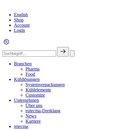
English
Shop
Account
Login
Branchen
Pharma
Food
Kühllösungen
Systemverpackungen
Kühlelemente
Customize
Unternehmen
Über uns
eutecma-Dreiklang
News
Karriere
retecma